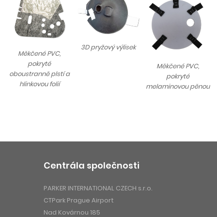
3D pryžový výlisek
Měkčené PVC,
pokryté
Měkčené PVC,
oboustranně plstí a
pokryté
hlinkovou folií
melaminovou pěnou
Centrála společnosti
PARKER INTERNATIONAL CZECH s.r.o.
CTPark Prague Airport
Nad Kovárnou 185