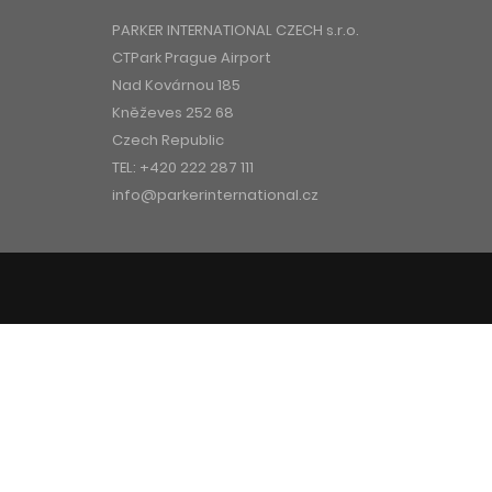
PARKER INTERNATIONAL CZECH s.r.o.
CTPark Prague Airport
Nad Kovárnou 185
Kněževes 252 68
Czech Republic
TEL:
+420 222 287 111
info@parkerinternational.cz