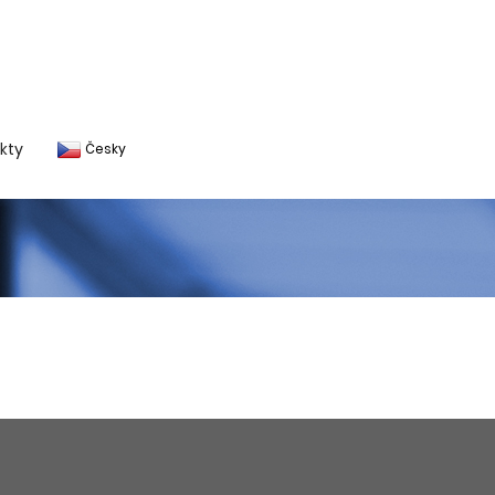
kty
Česky